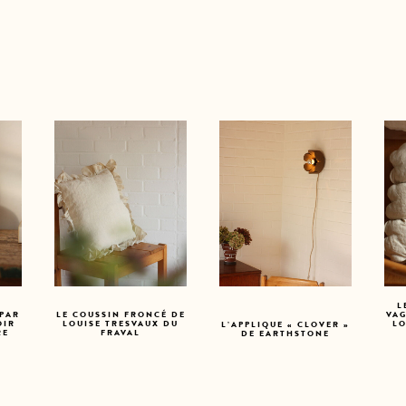
L
 PAR
LE COUSSIN FRONCÉ DE
VA
OIR
LOUISE TRESVAUX DU
LO
L’APPLIQUE « CLOVER »
RE
FRAVAL
DE EARTHSTONE